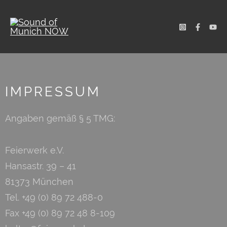
IMPRESSUM
Angaben gemäß § 5 TMG:
Feierwerk e.V.
Hansastr. 39 – 41
81373 München
Tel. +49 (0) 89 72 488-0
Fax +49 (0) 89 72 48 8-109