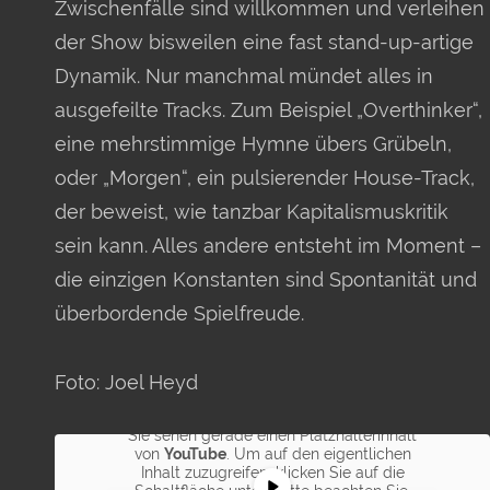
Zwischenfälle sind willkommen und verleihen
der Show bisweilen eine fast stand-up-artige
Dynamik. Nur manchmal mündet alles in
ausgefeilte Tracks. Zum Beispiel „Overthinker“,
eine mehrstimmige Hymne übers Grübeln,
oder „Morgen“, ein pulsierender House-Track,
der beweist, wie tanzbar Kapitalismuskritik
sein kann. Alles andere entsteht im Moment –
die einzigen Konstanten sind Spontanität und
überbordende Spielfreude.
Foto: Joel Heyd
Sie sehen gerade einen Platzhalterinhalt
von
YouTube
. Um auf den eigentlichen
Inhalt zuzugreifen, klicken Sie auf die