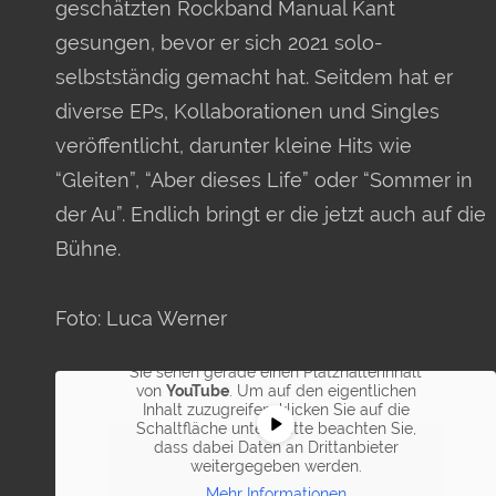
geschätzten Rockband Manual Kant
gesungen, bevor er sich 2021 solo-
selbstständig gemacht hat. Seitdem hat er
diverse EPs, Kollaborationen und Singles
veröffentlicht, darunter kleine Hits wie
“Gleiten”, “Aber dieses Life” oder “Sommer in
der Au”. Endlich bringt er die jetzt auch auf die
Bühne.
Foto: Luca Werner
Sie sehen gerade einen Platzhalterinhalt
von
YouTube
. Um auf den eigentlichen
Inhalt zuzugreifen, klicken Sie auf die
Schaltfläche unten. Bitte beachten Sie,
dass dabei Daten an Drittanbieter
weitergegeben werden.
Mehr Informationen