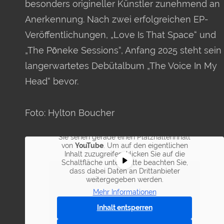
besonders origineller Künstler zunehmend an
Anerkennung. Nach zwei erfolgreichen EP-
Veröffentlichungen, „Love Is That Space“ und
„The Pōneke Sessions“, Anfang 2025 steht sein
langerwartetes Debütalbum „The Voice In My
Head“ bevor.
Foto: Hylton Boucher
Sie sehen gerade einen Platzhalterinhalt
von
YouTube
. Um auf den eigentlichen
Inhalt zuzugreifen, klicken Sie auf die
Schaltfläche unten. Bitte beachten Sie,
dass dabei Daten an Drittanbieter
weitergegeben werden.
Mehr Informationen
Inhalt entsperren