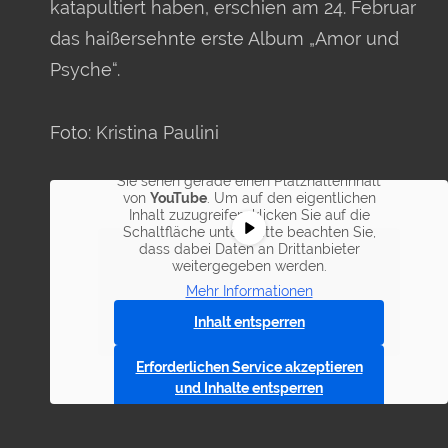
katapultiert haben, erschien am 24. Februar
das haißersehnte erste Album „Amor und
Psyche“.
Foto: Kristina Paulini
Sie sehen gerade einen Platzhalterinhalt
von
YouTube
. Um auf den eigentlichen
Inhalt zuzugreifen, klicken Sie auf die
Schaltfläche unten. Bitte beachten Sie,
dass dabei Daten an Drittanbieter
weitergegeben werden.
Mehr Informationen
Inhalt entsperren
Erforderlichen Service akzeptieren
und Inhalte entsperren