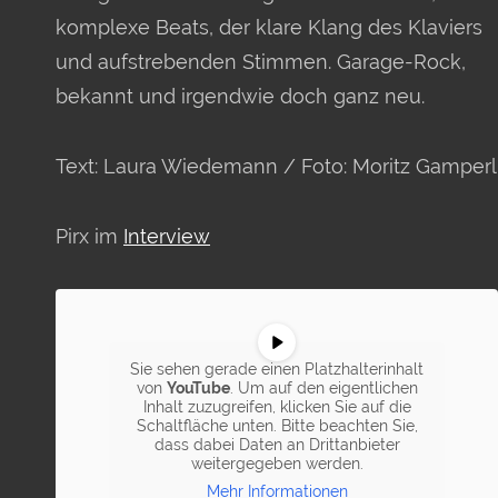
komplexe Beats, der klare Klang des Klaviers
und aufstrebenden Stimmen. Garage-Rock,
bekannt und irgendwie doch ganz neu.
Text: Laura Wiedemann / Foto: Moritz Gamperl
Pirx im
Interview
Sie sehen gerade einen Platzhalterinhalt
von
YouTube
. Um auf den eigentlichen
Inhalt zuzugreifen, klicken Sie auf die
Schaltfläche unten. Bitte beachten Sie,
dass dabei Daten an Drittanbieter
weitergegeben werden.
Mehr Informationen